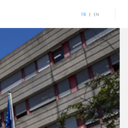
TR
EN
|
ry minor version mismatch. Headers:50564 Library:100148
p/core/MY_Controller.php
p/controllers/News.php