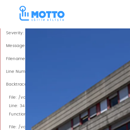
A PHP Error was encountered
Severity: Warning
Message: mysqli::real_connect(): Headers and client libra
Filename: mysqli/mysqli_driver.php
Line Number: 201
Backtrace:
File: /var/www/vhosts/bandula.net/public_html/mtt_ap
Line: 34
Function: __construct
File: /var/www/vhosts/bandula.net/public_html/mtt_ap