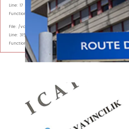
Line: 17
Function: __construct
File: /var/www/vhosts/bandula.net/public_html/index.p
Line: 315
Function: require_once